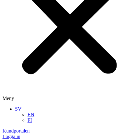
Meny
SV
EN
FI
Kundportalen
Logga in