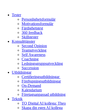
Tester
Personlighetsformulär
Motivationsformulär
Färdighetstest
360 feedback
Skillstester
Konsulttjänster
Second Opinion
Teamutveckling
Self Awareness
Coachning
Ledningsgruppsutveckling
Succession
Utbildningar
Certifieringsutbildningar
Fördjupningsutbildningar
On-Demand
Kalendarium
Företagsanpassad utbildning
Teknik
TQ Digital AI kollega: Theo
Skapa din egen AI kollega