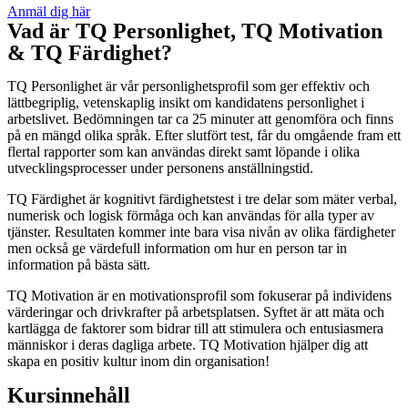
Anmäl dig här
Vad är TQ Personlighet, TQ Motivation
& TQ Färdighet?
TQ Personlighet är vår personlighetsprofil som ger effektiv och
lättbegriplig, vetenskaplig insikt om kandidatens personlighet i
arbetslivet. Bedömningen tar ca 25 minuter att genomföra och finns
på en mängd olika språk. Efter slutfört test, får du omgående fram ett
flertal rapporter som kan användas direkt samt löpande i olika
utvecklingsprocesser under personens anställningstid.
TQ Färdighet är kognitivt färdighetstest i tre delar som mäter verbal,
numerisk och logisk förmåga och kan användas för alla typer av
tjänster. Resultaten kommer inte bara visa nivån av olika färdigheter
men också ge värdefull information om hur en person tar in
information på bästa sätt.
TQ Motivation är en motivationsprofil som fokuserar på individens
värderingar och drivkrafter på arbetsplatsen. Syftet är att mäta och
kartlägga de faktorer som bidrar till att stimulera och entusiasmera
människor i deras dagliga arbete. TQ Motivation hjälper dig att
skapa en positiv kultur inom din organisation!
Kursinnehåll