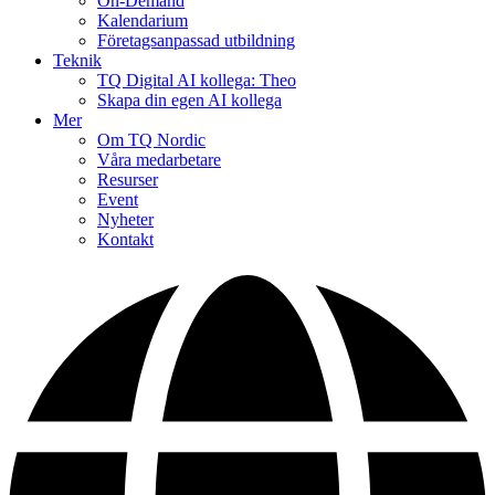
On-Demand
Kalendarium
Företagsanpassad utbildning
Teknik
TQ Digital AI kollega: Theo
Skapa din egen AI kollega
Mer
Om TQ Nordic
Våra medarbetare
Resurser
Event
Nyheter
Kontakt