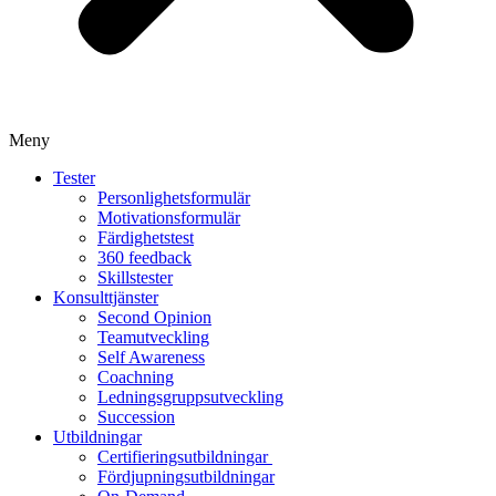
Meny
Tester
Personlighetsformulär
Motivationsformulär
Färdighetstest
360 feedback
Skillstester
Konsulttjänster
Second Opinion
Teamutveckling
Self Awareness
Coachning
Ledningsgruppsutveckling
Succession
Utbildningar
Certifieringsutbildningar
Fördjupningsutbildningar