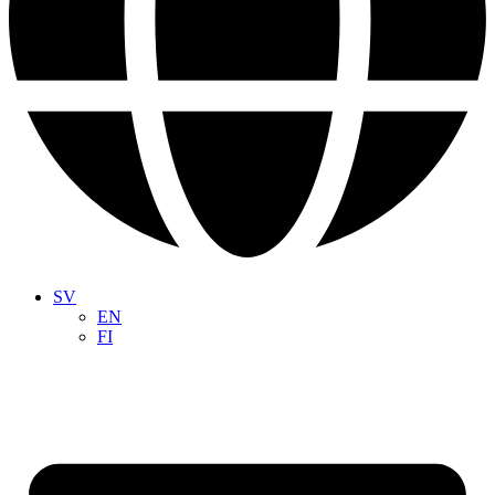
SV
EN
FI