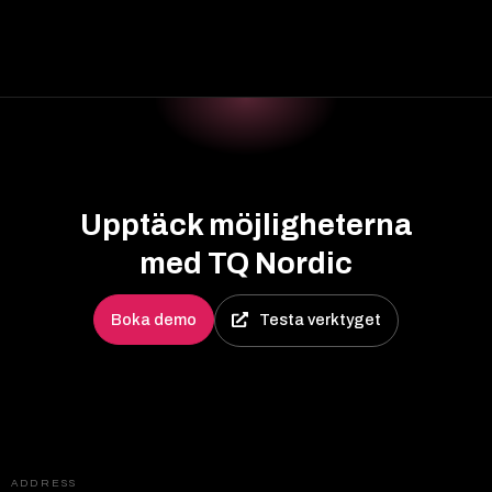
Upptäck möjligheterna
med TQ Nordic
Boka demo
Testa verktyget
ADDRESS