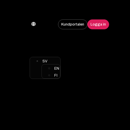
Kundportalen
Logga in
SV
EN
FI