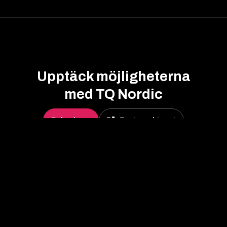
Upptäck möjligheterna
med TQ Nordic
Boka demo
Testa verktyget
ADDRESS
TQ Nordic
Kungsgatan 9,
Convendum