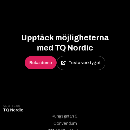
Upptäck möjligheterna
med TQ Nordic
Boka demo
Testa verktyget
ADDRESS
TQ Nordic
Kungsgatan 9,
Convendum