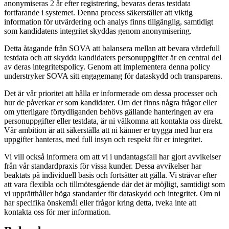
anonymiseras 2 år efter registrering, bevaras deras testdata
fortfarande i systemet. Denna process säkerställer att viktig
information för utvärdering och analys finns tillgänglig, samtidigt
som kandidatens integritet skyddas genom anonymisering.
Detta åtagande från SOVA att balansera mellan att bevara värdefull
testdata och att skydda kandidaters personuppgifter är en central del
av deras integritetspolicy. Genom att implementera denna policy
understryker SOVA sitt engagemang för dataskydd och transparens.
Det är vår prioritet att hålla er informerade om dessa processer och
hur de påverkar er som kandidater. Om det finns några frågor eller
om ytterligare förtydliganden behövs gällande hanteringen av era
personuppgifter eller testdata, är ni välkomna att kontakta oss direkt.
Vår ambition är att säkerställa att ni känner er trygga med hur era
uppgifter hanteras, med full insyn och respekt för er integritet.
Vi vill också informera om att vi i undantagsfall har gjort avvikelser
från vår standardpraxis för vissa kunder. Dessa avvikelser har
beaktats på individuell basis och fortsätter att gälla. Vi strävar efter
att vara flexibla och tillmötesgående där det är möjligt, samtidigt som
vi upprätthåller höga standarder för dataskydd och integritet. Om ni
har specifika önskemål eller frågor kring detta, tveka inte att
kontakta oss för mer information.