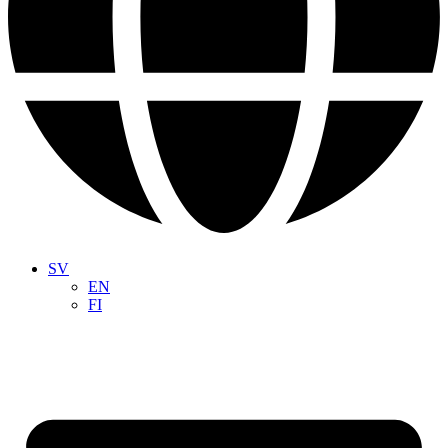
SV
EN
FI