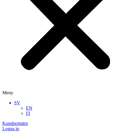
Meny
SV
EN
FI
Kundportalen
Logga in