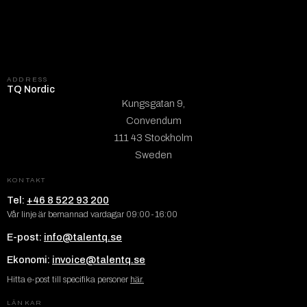
ADDRESS
TQ Nordic
Kungsgatan 9,
Convendum
111 43 Stockholm
Sweden
KONTAKT
Tel:
+46 8 522 93 200
Vår linje är bemannad vardagar 09:00-16:00
E-post:
info@talentq.se
Ekonomi:
invoice@talentq.se
Hitta e-post till specifika personer
här.
LÄNKAR