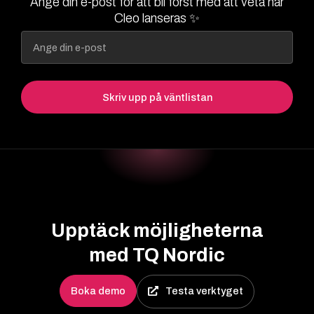
Ange din e-post för att bli först med att veta när
Cleo lanseras ✨
Skriv upp på väntlistan
Upptäck möjligheterna
med TQ Nordic
Boka demo
Testa verktyget